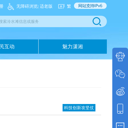
册
无障碍浏览
| 适老版
繁
民互动
魅力潇湘
问答
智能
微信
政务
微博
政务
科技创新攻坚仗
门户
移动