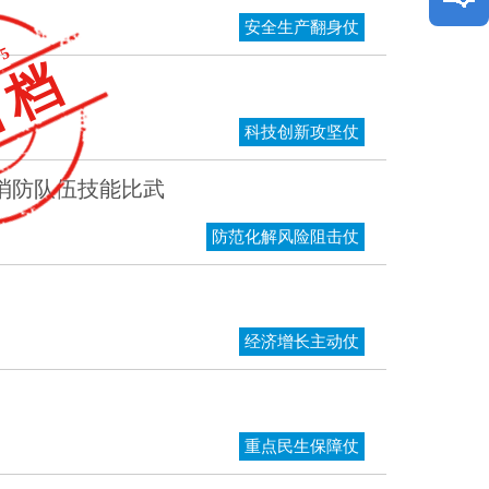
安全生产翻身仗
25
纠错
我要
归档
科技创新攻坚仗
消防队伍技能比武
防范化解风险阻击仗
经济增长主动仗
重点民生保障仗