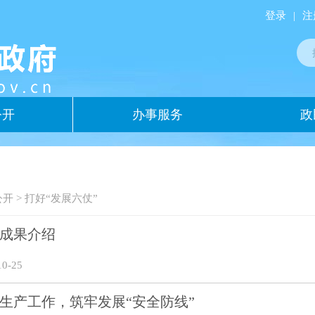
登录
|
注
公开
办事服务
政
公开
>
打好“发展六仗”
成果介绍
0-25
生产工作，筑牢发展“安全防线”