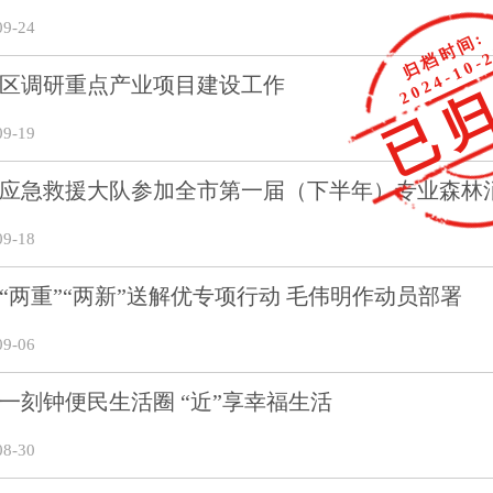
9-24
归档时间:
2024-10-
已
区调研重点产业项目建设工作
9-19
应急救援大队参加全市第一届（下半年）专业森林
9-18
“两重”“两新”送解优专项行动 毛伟明作动员部署
9-06
一刻钟便民生活圈 “近”享幸福生活
8-30