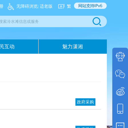
册
无障碍浏览
| 适老版
繁
民互动
魅力潇湘
问答
智能
微信
政务
政府采购
微博
政务
门户
移动