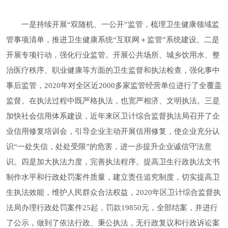
一是
持续
开展
“双随机、一公开”监管，梳理卫生健康领域监
管事项清单，推进卫生健康系统“互联网＋监管”系统建设。二是
开展专项行动，强化行业监管。开展
公共场所
、
城乡饮用水、整
治医疗秩序、
职业健康
等方面的卫生监督和执法检查
，强化事中
事后监管
，
2020年对
全区
近
2000多家
监管经营单位
进行了全覆盖
监督
。
在执法过程中
既严格执法，
也
宽严相济、文明执法。三是
加快社会信用体系建设，
近年来区卫计综合监督执法局召开了企
业信用修复培训会，引导企业主动开展信用修复，使企业充分认
识
“一处失信，处处受限”的危害，进一步提升企业诚信守法意
识。
四是加大执法力度，完善执法程序。提高卫生行政执法文书
制作水平和行政处罚案件质量，建立责任追究制度，切实提高卫
生执法效能，维护人民群众合法权益
，
2020年区卫计综合监督执
法局办理行政处罚案件25起，罚款19850元，全部结案，并进行
了公示，做到了依法行政、秉公执法，无行政复议和行政诉讼案