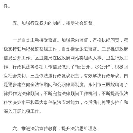
件
。
五、加强行政权力的制约，接受社会监督。
一是自觉主动接受监督。加强党内监督，严格执纪问责，积
极支持驻
局
纪检监察组工作，自觉接受派驻监督。二是推进政府
信息公开工作。
区卫健局在区政府网站将组织人事、卫生行政工
作、行政执法等各项工作信息
做到
了
“应公开、尽公开”，积极回
应社会关切。三是依法履行政复议职责，有效解决行政争议。四
是
逐步
建立健全法律顾问和公职律师制度。
永州市三医院
聘请
了
律师
作为法律顾问，不断完善法律顾问工作机制，不断提高依法
科学决策水平和重大事件依法应对能力
，今后我们将逐步推广和
深入开展此项工作
。
六
、推进法治宣传教育，提升法治思维理念
。