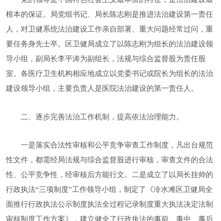
根本的保证。局党组书记、局长陈志刚是推进法治建设第一责任
人，对卫健系统法治建设工作亲自部署、重大问题经常过问，重
要任务身先士卒。区卫健局成立了以陈志刚为组长的法治建设领
导小组，副局长李平涛为副组长，法规与综合监督股为责任股
室。各医疗卫生机构相应地成立以党委书记或院长为组长的法治
建设领导小组，主要负责人是医院法治建设的第一责任人。
二、逐步完善法治工作机制，提高依法治理能力。
一是
落实
合法性审核和公平竞争审查工作制度，
凡出台规
范
性文件
，都需经局法规与综合监督股进行审核，审查文件的
合法
性
、公平竞争性，经审核后方能行文
。
二
是
成立了以局长挂帅的
行政执法
“三项制度”工作领导小组，制定了
《冷水滩区卫健局全
面推行行政执法公示制度执法全过程记录制度重大执法决定法制
审核制度工作方案》，
建立健全了行政执法的事前、事中、事后