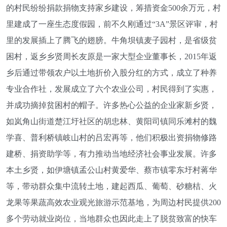
的村民纷纷捐款捐物支持家乡建设，筹措资金500余万元，村
里建成了一座生态度假园，前不久刚通过“3A”景区评审，村
里的发展插上了腾飞的翅膀。牛角坝镇麦子园村，是省级贫
困村，返乡乡贤周长友原是一家大型企业董事长，2015年返
乡后通过带领农户以土地折价入股分红的方式，成立了种养
专业合作社，发展成立了六个农业公司，村民得到了实惠，
并成功摘掉贫困村的帽子。许多热心公益的企业家新乡贤，
如岚角山街道楚江圩社区的胡忠林、黄阳司镇同乐滩村的魏
学喜、普利桥镇岐山村的吕宏再等，他们积极出资捐物修路
建桥、捐资助学等，有力推动当地经济社会事业发展。许多
本土乡贤，如伊塘镇孟公山村黄爱华、蔡市镇零东圩村蒋华
等，带动群众集中流转土地，建起西瓜、葡萄、砂糖桔、火
龙果等果蔬高效农业观光旅游示范基地，为周边村民提供200
多个劳动就业岗位，当地群众也因此走上了脱贫致富的快车