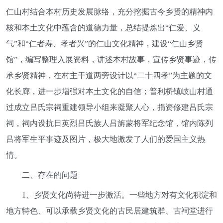
仁山村结合本村历史发展脉络，充分挖掘古今乡贤的精神内
核和本土文化中蕴含的道德力量，总结提炼出“仁爱、义
气”和“仁者寿、孝者兴”的仁山文化精神，建设“仁山乡贤
馆”，编写整理入展资料，讲述本村故事，宣传乡贤事迹，传
承乡贤精神，在村主干道两旁设计以“二十四孝”为主题的文
化长廊，进一步增强对本土文化的自信；普利桥镇岐山村通
过成立吕氏宗祠重建领导小组来凝聚人心，捐资修建吕氏宗
祠，祠内设抗日英烈吕氏族人吕旃蒙将军纪念馆，馆内陈列
吕将军生平事迹及图片，极大地激发了人们的爱国主义热
情。
二、存在的问题
1、乡贤文化尚待进一步激活。一些地方对有文化积淀和
地方特色、可以承载乡贤文化的古民居建筑群、古祠堂进行