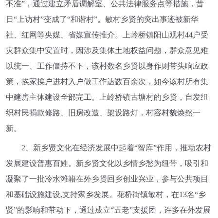
不准”，通过建立矛盾调解室、公共法律服务点等措施，昔
日“上访村”变成了“和谐村”。敏村乡贤的突出事迹被新华
社、红网等央媒、省媒宣传推介。上岭桥镇阳山观村44户受
灾群众集中安置时，因涉及集体土地权益问题，群众意见难
以统一、工作僵持不下，该村数名乡贤以身作则带头响应政
策，挨家挨户进村入户做工作达数百余次，如今该村所有集
中建房主体建设全部完工。上岭桥镇古塘村的乡贤，自发组
织村民捐款修路、旧房改造、架设路灯，村容村貌焕然一
新。
2、新乡贤文化在经济发展中起着“智库”作用，推动农村
发展建设普惠百姓。新乡贤文化以乡情乡愁为纽带，吸引和
凝聚了一批冷水滩籍在外乡贤回乡创业兴业，参与公共项目
和基础设施建设,支持家乡发展。花桥街镇敏村，在13名“乡
贤”的影响和带动下，通过成立“五老”支援团，许多在外发展