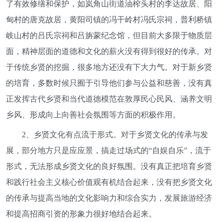
了有效修缮和保护，如岚角山街道油榨头村的李达故居、阳
甸村的唐克故居，黄阳司镇的冯干岭村冯氏宗祠，普利桥镇
岐山村的吕氏宗祠和吕旃蒙纪念馆，但目前大多限于物质层
面，精神层面的道德和文化的薪火没有得到很好的传承。对
于传统乡贤的挖掘，很多地方还没有下大力气。对于新乡贤
的培育，多数时候只囿于引导他们参与公益和慈善，没有真
正发挥古代乡贤和当代道德模范在敦厚民心民风、涵养文明
乡风、形成向上向善社会氛围等方面的积极作用。
2、乡贤文化有点流于形式。对于乡贤文化的传承与发
展，部分地方只是应应景，搞走过场式的“自娱自乐”，流于
形式，无法形成乡贤文化的良好氛围。没有真正把培育乡贤
和践行社会主义核心价值观有机结合起来，没有把乡贤文化
的传承与提高当地的文化影响力和综合实力，发展旅游经济
和提高招商引资的形象力很好地结合起来。