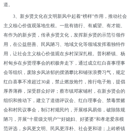
道。
3、新乡贤文化在文明新风中起着“榜样”作用，推动社会
主义核心价值观落地生根。一批有德行、有威望、有才能、
有作为的新乡贤，传承乡贤文化，发挥新乡贤的示范引领作
用，在公益慈善、民风陋习、地域文化等领域发挥着独特作
用，让社会主义核心价值观在乡村深深扎根。普利桥镇、杨
村甸乡在乡贤理事会的积极奔走下，通过成立红白喜事理事
会等组织，废除乡风浓郁的摆酒攀比和铺张浪费习气，规定
红白喜事不准超过30桌，禁止燃放炮竹，推行电子炮，提倡
厚养薄葬，深受群众好评；蔡市镇邓家铺村，在新乡贤会的
组织和推动下，建立了道德评议会、红白理事会、禁毒禁赌
会和村民议事会，制订村规民约，开展移风易俗，破除陈规
陋习，开展“十星级文明户”“好媳妇、好婆婆”和孝老爱亲模
范评选，乡风更文明、民风更淳朴、社会更和谐；上岭桥镇