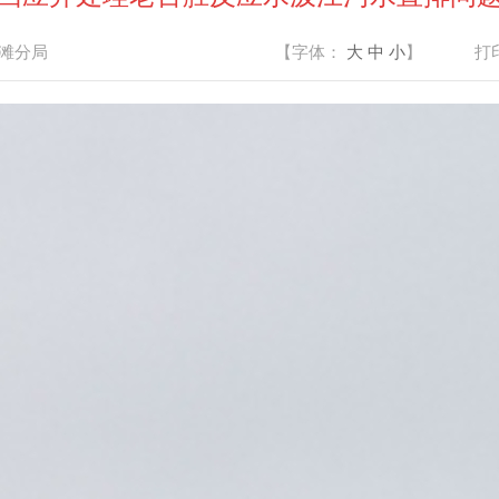
滩分局
【字体：
大
中
小
】
打