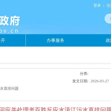
登录
|
注
公开
办事服务
政
分类:
发文日期:
2026-03-27
污水直排问题
回应并处理老百胜反应水汲江污水直排问