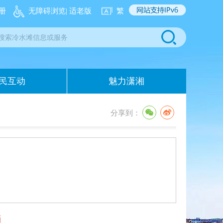
册
无障碍浏览
| 适老版
繁
民互动
魅力潇湘
分享到：
题