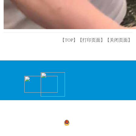
【TOP】
【
打印页面
】【
关闭页面
】
主办：永州市冷水滩区人民政府办公室 承办
商环境建设局）
湘公网安备 43110302000156号
湘ICP备05
4311030021