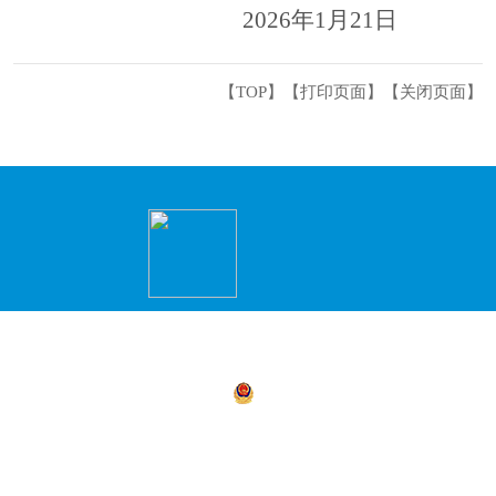
2026年1月21日
【TOP】
【
打印页面
】【
关闭页面
】
主办：永州市冷水滩区人民政府办公室 承办
商环境建设局）
湘公网安备 43110302000156号
湘ICP备05
4311030021
地址：冷水滩区政务服务中心2楼（冷水滩区
小企业创新创业园）