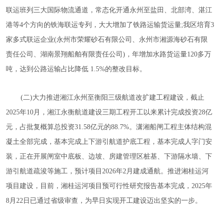
联运班列三大国际物流通道，常态化开通永州至盐田、北部湾、湛江
港等4个方向的铁海联运专列，大大增加了铁路运输货运量;我区培育3
家多式联运企业(永州市荣耀砂石有限公司、永州市湘源海砂石有限
责任公司、湖南景翔船舶有限责任公司)，年增加水路货运量120多万
吨，达到公路运输占比降低 1.5%的整改目标。
(二)大力推进湘江永州至衡阳三级航道改扩建工程建设，截止
2025年10月，湘江永衡航道建设三期工程开工以来累计完成投资28亿
元，占批复概算总投资31.58亿元的88.7%。潇湘船闸工程主体结构混
凝土全部完成，基本完成上下游引航道护底工程，基本完成人字门安
装，正在开展闸室中底板、边坡、房建管理区桩基、下游隔水墙、下
游引航道疏浚等施工，预计项目2026年2月建成通航。推进湘桂运河
项目建设，目前，湘桂运河项目预可行性研究报告基本完成，2025年
8月22日已通过省级审查，为早日实现开工建设迈出坚实的一步。