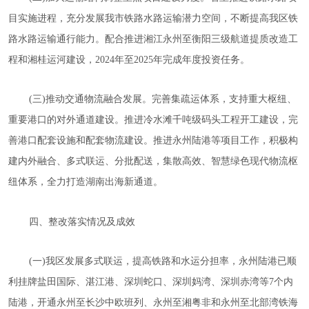
目实施进程，充分发展我市铁路水路运输潜力空间，不断提高我区铁
路水路运输通行能力。配合推进湘江永州至衡阳三级航道提质改造工
程和湘桂运河建设，2024年至2025年完成年度投资任务。
(三)推动交通物流融合发展。完善集疏运体系，支持重大枢纽、
重要港口的对外通道建设。推进冷水滩千吨级码头工程开工建设，完
善港口配套设施和配套物流建设。推进永州陆港等项目工作，积极构
建内外融合、多式联运、分批配送，集散高效、智慧绿色现代物流枢
纽体系，全力打造湖南出海新通道。
四、整改
落实
情况
及成效
(一)我区发展多式联运，提高铁路和水运分担率，永州陆港已顺
利挂牌盐田国际、湛江港、深圳蛇口、深圳妈湾、深圳赤湾等7个内
陆港，开通永州至长沙中欧班列、永州至湘粤非和永州至北部湾铁海