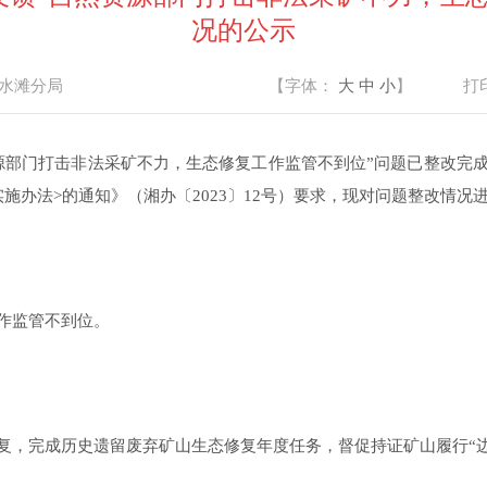
况的公示
水滩分局
【字体：
大
中
小
】
打
源部门打击非法采矿不力，生态修复工作监管不到位
”
问题已整改完
实施办法
>的通知
》（
湘办〔
2023〕12号
）
要求，现对问题整改情况
作监管不到位。
复，完成历史遗留废弃矿山生态修复年度任务，督促持证矿山履行
“