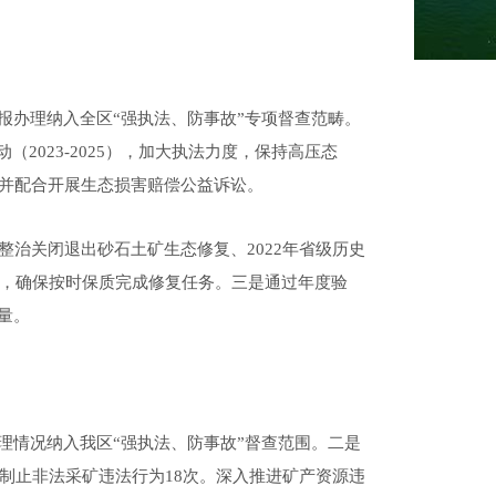
报办理纳入全区“强执法、防事故”专项督查范畴
。
（2023-2025），加大执法力度，
保持高压态
并
配合开展生态损害赔偿公益诉讼。
整治关闭退出砂石土矿生态修复、
2022年省级历史
目，确保按时保质完成修复任务
。
三是通过年度验
量。
理
情况
纳入
我
区
“强执法、防事故”督查范围
。二是
现制止非法采矿违法行为18次
。
深入推进矿产资源违