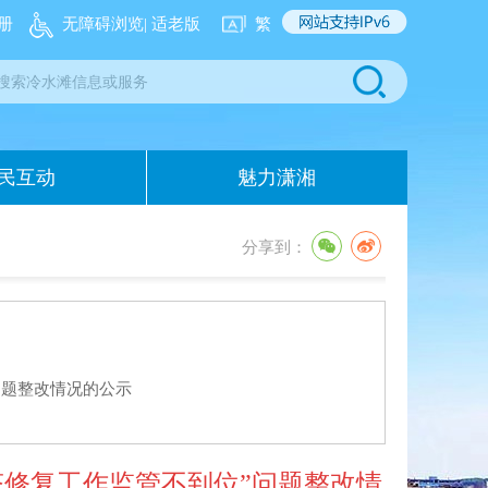
册
无障碍浏览
| 适老版
繁
民互动
魅力潇湘
分享到：
问题整改情况的公示
修复工作监管不到位”问题整改情