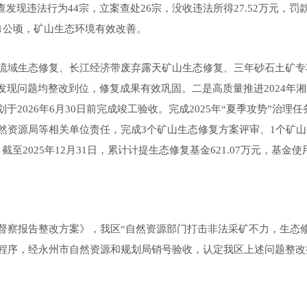
发现违法行为44宗，立案查处26宗，没收违法所得27.52万元，罚款
1公顷，矿山生态环境有效改善。
流域生态修复、长江经济带废弃露天矿山生态修复、三年砂石土矿专
查发现问题均整改到位，修复成果有效巩固
。
二是高质量推进
2024
划于
2026年6月30日前完成竣工验收
。完成
2025年“夏季攻势”治理
然资源局等相关单位责任，完成
3个矿山生态修复方案评审、1个矿
，
截至
2025年12月31日，累计计提生态修复基金621.07万元，基金
督察报告整改方案》，我区
“自然资源部门打击非法采矿不力，生态
程序，经永州市自然资源和规划局销号验收，认定我区上述问题整改