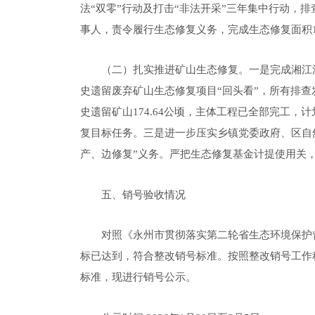
法
“双零”行动及打击“非法开采”三年集中行动，排查
事人，责令履行生态修复义务，完成生态修复面积
（二）
扎实推进矿山生态修复。
一是完成湘江
史遗留废弃矿山生态修复项目“回头看”，所有排
史遗留矿山174.64公
顷，主体工程已全部完工，计
复目标任务。
三是进一步压实乡镇党委政府
、
区自
产、边修复”义务
。严把生态修复基金计提使用关
五
、销号验收情况
对照《永州市贯彻落实第二轮省生态环境保护
标已达到，符合整改销号标准。按照整改销号工作
标准，现进行销号公示。