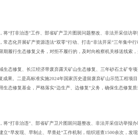
，
将
“打非治违”工作、部省矿产卫片图斑问题整改、非法开采信访举
，常态化开展矿产资源违法
“双零”行动、打击“非法开采”三年集中行动
限期履行生态修复义务，对拒不履行的，及时向检察机关移送线索，
域生态修复、长江经济带废弃露天矿山生态修复、三年砂石土矿专项
复成果
。
二是高标准实施
2024年国家历史遗留废弃矿山示范工程项
用生态修复基金，严格落实
“边生产、边修复”义务，
确保
生态修复质
，
将
“打非治违”、部省矿产卫片图斑问题整改、非法开采信访举报办
建立
“早发现、早制止、早查处”工作机制
，
组织巡查
1500余次，发