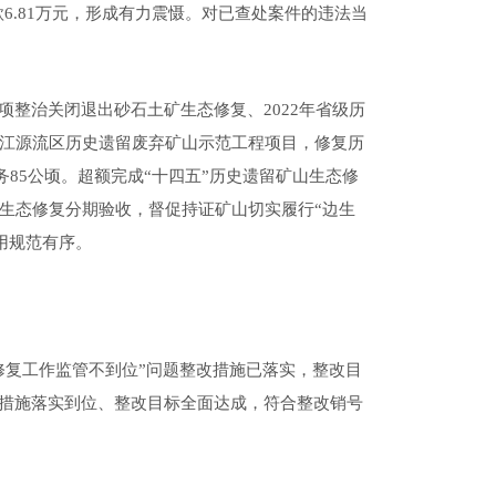
6.81万元，形成有力震慑
。
对已查处案件的违法当
项整治关闭退出砂石土矿生态修复、
2022年省级历
年湘江源流区历史遗留废弃矿山示范工程项目，修复历
任务85公顷。超额完成“十四五”历史遗留矿山生态修
山生态修复分期验收，督促持证矿山
切实
履行
“边生
使用规范有序。
修复工作监管不到位”问题整改措施已落实，整改目
措施落实到位、整改目标全面达成，符合整改销号