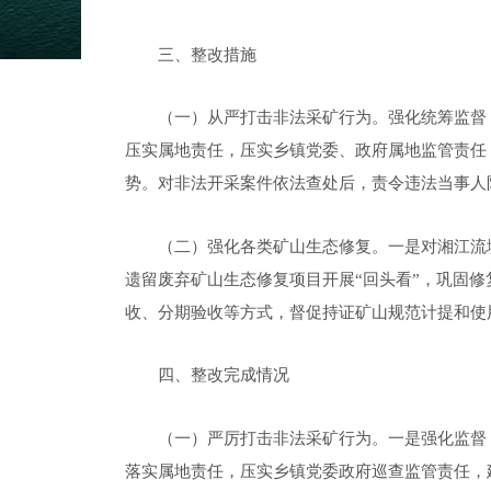
三、整改措施
（
一
）
从严打击非法采矿行为。
强化统筹监督
压实
属地责任，压实
乡镇党委、政府属地监管责任
势。
对非法开采案件依法查处后，责令违法当事人
（二）
强化各类矿山生态修复。
一是对湘江流
遗留废弃矿山生态修复项目开展“回头看”
，
巩固修
收、分期验收等方式，督促持证矿山规范计提和使
四
、整改完成情况
（一）严厉打击
非法采矿
行为
。
一是强化监督
落实属地责任，压实
乡镇党委政府巡查监管责任，