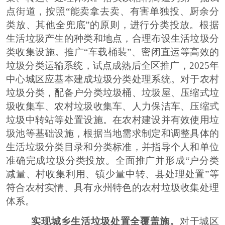
点街道，按照
“
能卖拿去卖、有害单独投、厨余分
类放、其他全兜底
”
的原则，进行分类投放。根据
生活垃圾产生的种类和地点，合理布设生活垃圾分
类收集设施。推广
“
车载桶装
”
、密闭直运等高效的
垃圾分类运输系统，试点成熟后全
区
推广，
2025
年
中心城区应基本建成垃圾分类处理系统。对于农村
垃圾分类，配备户分类垃圾桶、垃圾屋、压缩式垃
圾收集车、农村垃圾收集车、人力保洁车、压缩式
垃圾中转站等处置设施。在农村建设并有效使用垃
圾池等基础设施
，
根据当地需求制定和调整具体的
生活垃圾分类目录和分类标准，并指导个人和单位
准确完成垃圾分类投放。全面推广并形成
“
户分类
减量、村收集利用、镇少量中转、县处理处置
”
等
符合农村实情、具有永州特色的农村垃圾收集处理
体系。
实现城乡生活垃圾处置全覆盖施。
对于城区