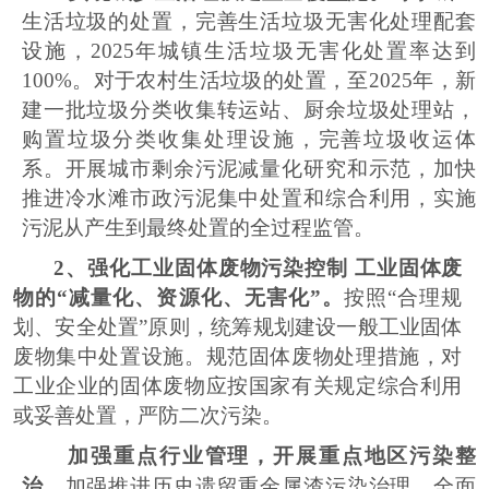
生活垃圾的处置，完善生活垃圾无害化处理配套
设施，
2025
年城镇生活垃圾无害化处置率达到
100%
。对于农村生活垃圾的处置，至
2025
年，新
建一批垃圾分类收集转运站、厨余垃圾处理站，
购置垃圾分类收集处理设施，完善垃圾收运体
系。开展城市剩余污泥减量化研究和示范，加快
推进
冷水滩
市政污泥集中处置和综合利用，实施
污泥从产生到最终处置的全过程监管。
2
、强化工业固体废物污染控制 工业固体废
物的
“
减量化、资源化、无害化
”
。
按照
“
合理规
划、安全处置
”
原则，统筹规划建设一般工业固体
废物集中处置设施。规范固体废物处理措施，对
工业企业的固体废物应按国家有关规定综合利用
或妥善处置，严防二次污染。
加强重点行业管理，开展重点地区污染整
治。
加强推进历史遗留重金属渣污染治理，全面