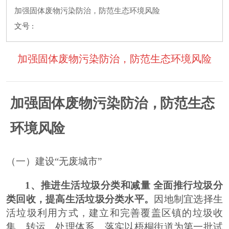
加强固体废物污染防治，防范生态环境风险
文号 :
加强固体废物污染防治，防范生态环境风险
加
强
固体
废
物污
染
防
治
，
防
范
生态
环
境风
险
（一）建设
“
无废城市
”
1
、推进生活垃圾分类和减量 全面推行垃圾分
类回收，提高生活垃圾分类水平。
因地制宜选择生
活垃圾利用方式，建立和完善覆盖
区
镇的垃圾收
集、转运、处理体系。落实
以
梧桐街道为第一批试