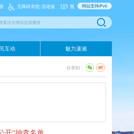
册
无障碍浏览
| 适老版
繁
民互动
魅力潇湘
分享到：
公开”抽查名单