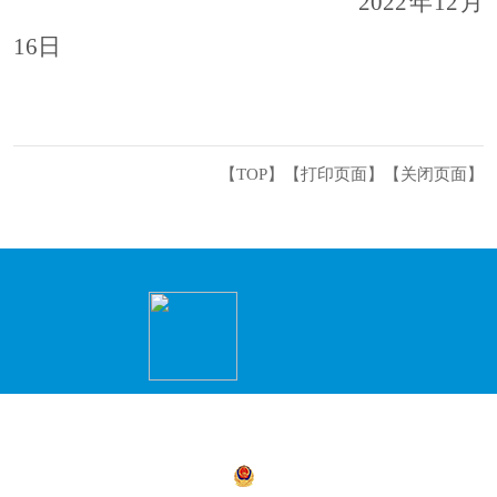
2022
年
12
月
16
日
【TOP】
【
打印页面
】【
关闭页面
】
主办：永州市冷水滩区人民政府办公室 承办
商环境建设局）
湘公网安备 43110302000156号
湘ICP备05