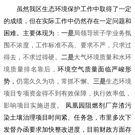
虽然我区生态环境保护
工作中取得了一定
的成绩，但在实际工作中仍然存在一定问题和
困难。
主要体现为
：
一是
局领导班子
学业务氛
围不浓度，工作标准不高、要求不严，只求过
得去，不求过得硬。
二是
大气环境质量和水环
境质量排名靠后，
环境空气质量面临严峻形
势，
仍需久久为功，常抓不懈。
三是
生态环境
项目专项资金得不到有效保障，执行效率低，
影响项目实施进度。
凤凰园阻燃剂厂弃渣污
染土壤治理项目时间紧、任务急，
市里多次下
发督办函要求加快整改进度，
目前
财政
方面存