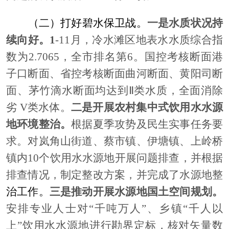
（二）打好碧水保卫战。
一是水质状况持
续向好。
1
-11月，冷水滩区地表水水质综合指
数为2.706
5
，全
市
排名第
6。国控考核断面港
子口断面、省控考核断面曲河断面、黄阳司断
面、茅竹滴水断面均达到Ⅱ类水质，全面消除
劣 V类水体。
二是开展农村集中式饮用水水源
地环境整治。
根据夏季攻势及民生实事任务要
求。对岚角山街道、蔡市镇、伊塘镇、上岭桥
镇内
10个饮用水水源地开展问题排查，并根据
排查情况，制定整改方案，并完成了水源地整
治工作。
三是推动开展水源地国土空间规划。
安排专业人士对
“千吨万人”、乡镇“千人以
上”饮用水水源地进行勘界定标，核对矢量数