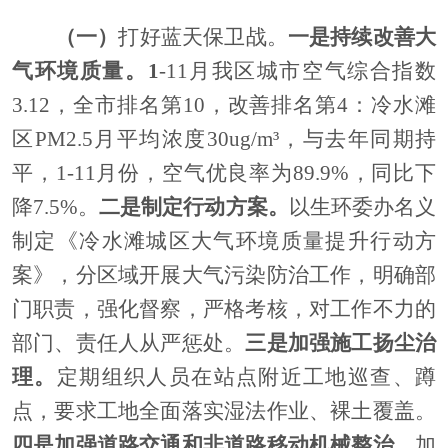
（一）
打好蓝天保卫战。
一是持续改善大
气环境质量。
1
-11
月
我
区城市空气综合指数
3.12
，全市排名第
10
，改善排名第
4
：冷水滩
区
PM2.5
月平均浓度
30ug/m
³，与去年同期持
平，
1-11
月份，空气优良率为
89.9%
，同比下
降
7.5%
。
二是制定行动方案。
以生环委办名义
制定《冷水滩城区大气环境质量提升行动方
案》，分区域开展大气污染
防治工作，明确部
门职责，强化督察，严格考核，对工作不力的
部门、责任人从严惩处。
三是加强施工扬尘治
理
。
定期组织人员在站点附近工地巡查、蹲
点，要求工地全面落实湿法作业、裸土覆盖。
四是加强道路交通和非道路移动机械整治。
加