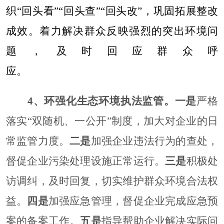
织
“
回头看
”“
回头查
”“
回头改
”
，巩固拓展整改
成效。着力解决群众反映强烈的突出环境问
题，及时回应群
众呼
应。
4
、
环强化生态环境执法监管。
一是
严格
落实
“
双随机、一公开
”
制度，加大对企业的日
常监管力度
。
二是
加强企业违法行为的查处，
督促企业污染处理设施正常运行
。
三是
积极处
访调纠，及时回复，切实维护群众环境合法权
益
。
四是
加强应急管理，督促企业完成应急预
案的备案工作。
五是
指导帮助企业解决实际问