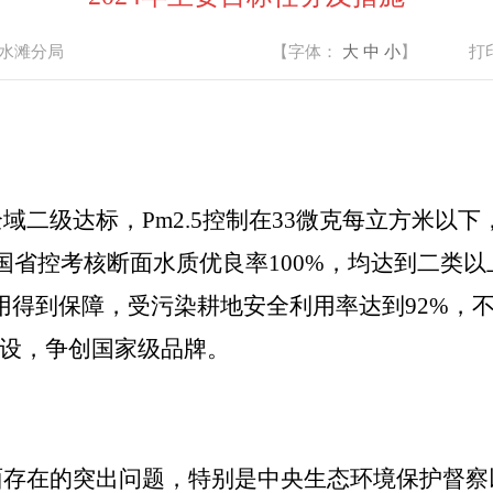
水滩分局
【字体：
大
中
小
】
打
全域二级达标，
Pm2.5
控制在
33
微克每立方米以下
国省控考核断面水质优良率
100%
，
均达到二类以
用得到保障，受污染耕地安全利用率达到
92%
，
建设，争创国家级品牌。
面存在的突出问题，特别是中央生态环境保护督察