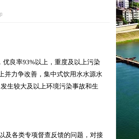
印
，优良率
93%
以上，重度及以上污染
上
并力争改善
，集中式饮用水水源水
不发生
较
大及以上环境污染事故和生
以及各类专项督查反馈的问题，对接