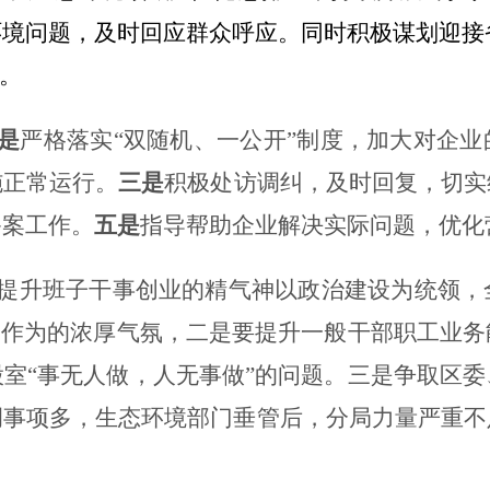
环境问题，及时回应群
众呼应。同时积极谋划迎接
改。
是
严格落实
“
双随机、一公开
”
制度，加大对企业
施正常运行
。
三是
积极处访调纠，及时回复，切实
备案工作。
五是
指导帮助企业解决实际问题，优化
提升班子干事创业的精气神以政治建设为统领，
当作为的浓厚气氛，二是要提升一般干部职工业
室“事无人做，人无事做”的问题。三是争取区
调事项多，生态环境部门垂管后，分局力量严重不