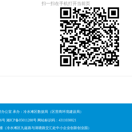
扫一扫在手机打开当前页
府办公室 承办：冷水滩区数据局（区营商环境建设局）
56号
湘ICP备05011288号
网站标识码：4311030021
2楼（冷水滩区九嶷路与湖塘路交汇处中小企业创新创业园）