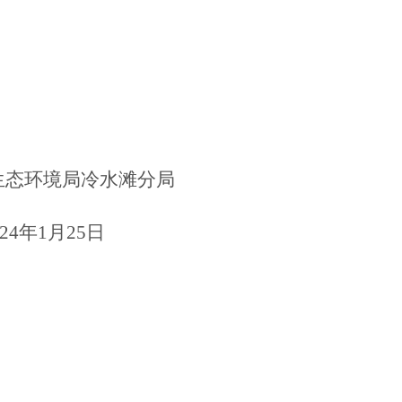
生态环境局冷水滩分局
4
年
1
月
25
日