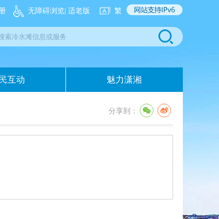
册
无障碍浏览
| 适老版
繁
民互动
魅力潇湘
分享到：