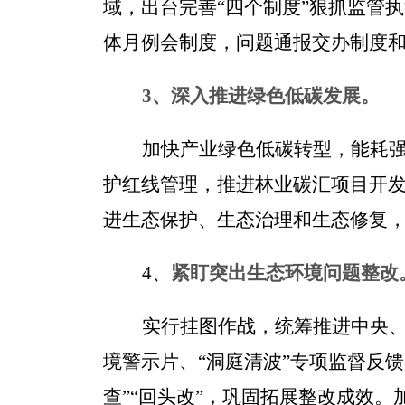
域，出台完善
“
四个制度
”
狠抓监管执
体月例会制度，问题通报交办制度
3
、深入推进绿色低碳发展。
加快产业绿色低碳转型，能耗
护红线管理，推进林业碳汇项目开
进生态保护、生态治理和生态修复
4
、
紧盯突出生态环境问题整改
实行挂图作战，统筹推进中央
境警示片、
“
洞庭清波
”
专项监督反馈
查
”“
回头改
”
，巩固拓展整改成效。