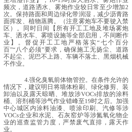
频次，道路洒水、雾炮作业较日常至少增加
2
次。保持路面和周边绿化带润湿，减少沥青路
面挥发、植物蒸腾。（注意雾炮车不要驶入禁
区）。同时日间【所有开工工地及堆场雾炮
车、洒水车、雾喷设施等全部启用，不间断作
业】。督促开工工地严格落实“七个百分
百”“八个必须”要求，确保施工无扬尘、道路
不起尘、泥巴不上路、车辆不落土、黑烟机械
不作业。
4.
强化臭氧前体物管控。在条件允许的
情况下，建议明日将墙体粉刷、绿化修剪、装
卸油以及露天晾晒、堆放涉
VOCs
排放的涂料
桶、溶剂桶等涉气作业错峰至
19
时之后。加强
中心城区内涂料油漆、喷涂印刷、汽修等涉
VOCs
企业和水泥、石灰窑炉等涉氮氧化物企
业的巡查监管力度，严禁废气直排，露天作
业。