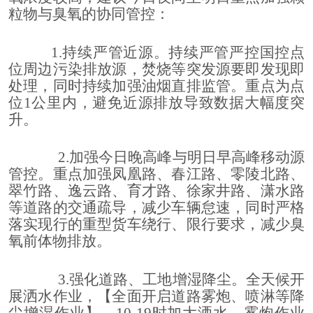
粒物与臭氧的协同管控：
1.
持续严管近源。持续严管严控国控点
位周边污染排放源，焚烧等突发源要即发现即
处理，同时持续加强油烟直排监管。重点为点
位
1
公里内，避免近源排放导致数据大幅度突
升。
2.
加强今日晚高峰与明日早高峰移动源
管控。重点加强凤凰路、春江路、零陵北路、
翠竹路、逸云路、育才路、徐家井路、潇水路
等道路的交通疏导，减少车辆怠速，同时严格
落实现行的重型货车绕行、限行要求，减少臭
氧前体物排放。
3.
强化道路、工地增湿降尘。全天候开
展洒水作业，
【全面开启道路雾炮、喷淋等降
尘增湿作业】，
10-19
时加大洒水、雾炮作业