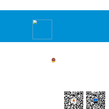
主办：永州市冷水滩区人民政府办公室 承办
商环境建设局）
湘公网安备 43110302000156号
湘ICP备05
4311030021
地址：冷水滩区政务服务中心2楼（冷水滩区
小企业创新创业园）
网站地图
联系我们：0746-8219910