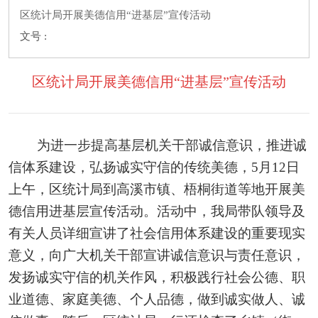
区统计局开展美德信用“进基层”宣传活动
文号 :
区统计局开展美德信用“进基层”宣传活动
为进一步提高
基层
机关干部诚信意识，推进诚
信体系建设，弘扬诚实守信的传统美德，
5
月
1
2
日
上
午，
区统计
局到
高溪市镇、梧桐街道等地
开展美
德信用
进基层
宣传活动。活动中，
我局带队领导及
有关人员
详细宣讲了社会信用体系建设的重要现实
意义，
向
广大机关干部
宣讲
诚信意识与责任意识，
发扬诚实守信的机关作风，积极践行社会公德、职
业道德、家庭美德、个人品德，做到诚实做人、诚