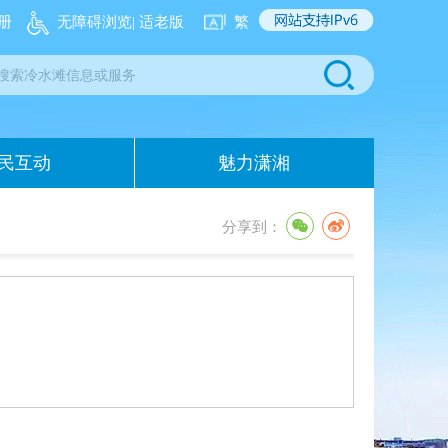
册
无障碍浏览
| 适老版
繁
民互动
魅力潇湘
分享到：