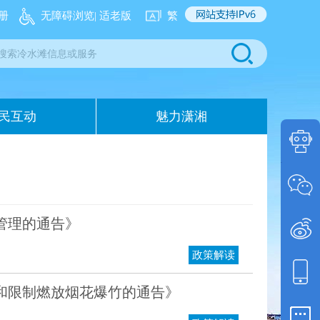
册
无障碍浏览
| 适老版
繁
民互动
魅力潇湘
问答
智能
管理的通告》
微信
政务
政策解读
微博
政务
和限制燃放烟花爆竹的通告》
门户
移动