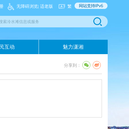
册
无障碍浏览
| 适老版
繁
民互动
魅力潇湘
分享到：