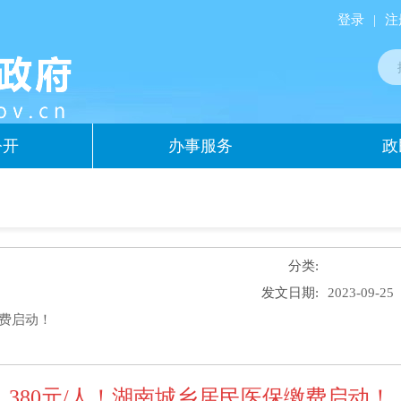
登录
|
注
公开
办事服务
政
分类:
发文日期:
2023-09-25
缴费启动！
380元/人！湖南城乡居民医保缴费启动！