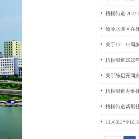
梧桐街道 202
致冷水滩区在
关于15—17
梧桐街道202
关于陈启亮同
梧桐街道办事
梧桐街道紫荆
11月8日“全