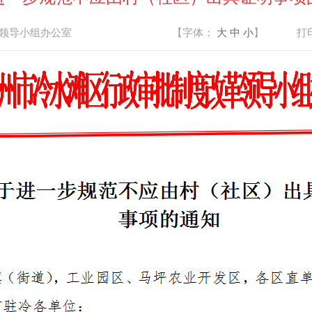
领导小组办公室
【字体：
大
中
小
】
打