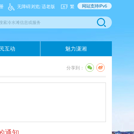
册
无障碍浏览
| 适老版
繁
民互动
魅力潇湘
分享到：
的通知