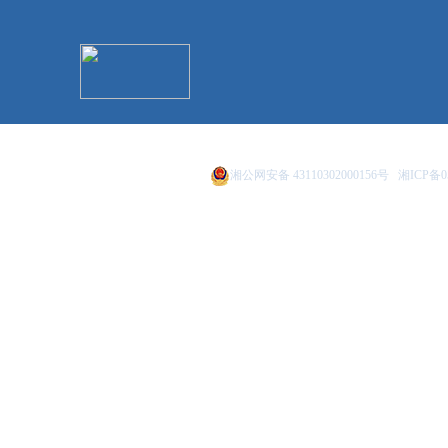
主办：冷水滩区人民政府办公室 承办：冷
湘公网安备 43110302000156号
湘ICP备0
地址：冷水滩区政务服务中心2楼（冷水滩