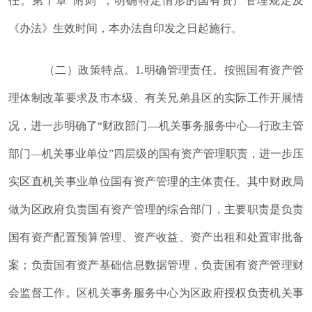
任
。
第十章“附则”
，
明确特定情形的国有资产管理规定及
《办法》生效时间
，
本办法自印发之日起施行
。
（二）政策特点
。
1.明确管理责任
。
按照国有资产管
理体制改革要求及市本级、有关兄弟县区的实际工作开展情
况
，
进一步明确了“财政部门—机关事务服务中心—行政主管
部门—机关事业单位”四层级的国有资产管理职责
，
进一步压
实区直机关事业单位国有资产管理的主体责任
。
其中财政局
做为区政府负责国有资产管理的综合部门
，
主要职责是负责
国有资产配置预算管理、资产收益、资产出租和处置审批备
案
；
负责国有资产基础信息数据管理
，
负责国有资产管理财
会监督工作
。
区机关事务服务中心为区政府授权负责机关事