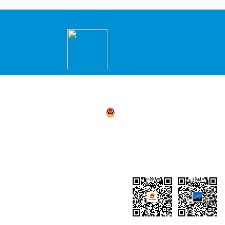
主办：永州市冷水滩区人民政府办公室 承办
商环境建设局）
湘公网安备 43110302000156号
湘ICP备05
4311030021
地址：冷水滩区政务服务中心2楼（冷水滩区
小企业创新创业园）
网站地图
联系我们：0746-8219910
湖南省政府网
冷水滩政务