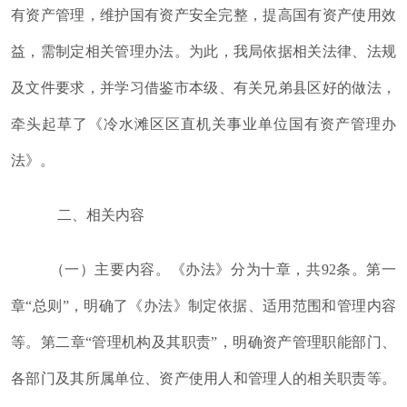
有资产管理
，
维护国有资产安全完整
，
提高国有资产使用效
益
，
需制定相关管理办法
。
为此
，
我局依据相关法律、法规
及文件
要求
，
并学习
借鉴
市本级、有关兄弟县区好的做法
，
牵头起草了《冷水滩区区直机关事业单位国有资产管理办
法》
。
二、相关内容
（一）主要内容
。
《办法》分为十章
，
共
92条
。
第一
章“总则”
，
明确了《办法》制定依据、适用范围和管理内容
等
。
第二章“管理机构及其职责”
，
明确资产管理职能部门、
各部门及其所属单位、资产使用人和管理人的相关职责等
。