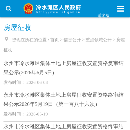
适老版
房屋征收
您现在所在的位置 :
首页
>
信息公开
>
重点领域公开
>
房屋
征收
永州市冷水滩区集体土地上房屋征收安置资格复审结
果公示(2026年6月5日)
发布时间： 2026-06-08
永州市冷水滩区集体土地上房屋征收安置资格终审结
果公示2026年5月19日（第一百八十六次）
发布时间： 2026-05-19
永州市冷水滩区集体土地上房屋征收安置资格终审结