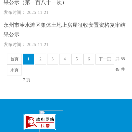
果公示（第一百八十一次）
发布时间： 2025-11-21
永州市冷水滩区集体土地上房屋征收安置资格复审结
果公示
发布时间： 2025-11-21
共 55
首页
1
2
3
4
5
6
下一页
条 共
末页
7 页