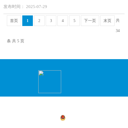
发布时间： 2025-07-29
共
首页
1
2
3
4
5
下一页
末页
34
条 共 5 页
主办：永州市冷水滩区人民政府办公室 承办
商环境建设局）
湘公网安备 43110302000156号
湘ICP备05
4311030021