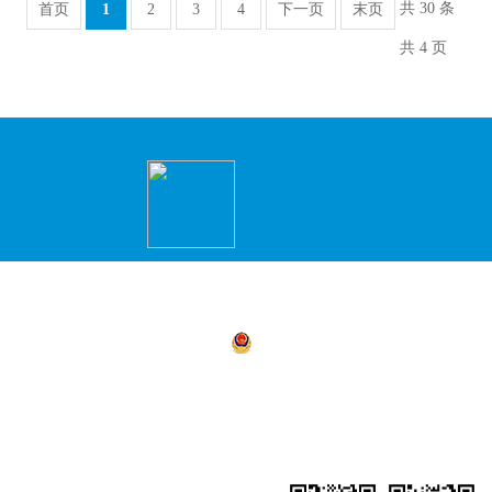
共 30 条
首页
1
2
3
4
下一页
末页
共 4 页
主办：永州市冷水滩区人民政府办公室 承办
商环境建设局）
湘公网安备 43110302000156号
湘ICP备05
4311030021
地址：冷水滩区政务服务中心2楼（冷水滩区
小企业创新创业园）
网站地图
联系我们：0746-8219910