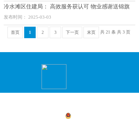
冷水滩区住建局： 高效服务获认可 物业感谢送锦旗
发布时间： 2025-03-03
共 21 条 共 3 页
首页
1
2
3
下一页
末页
主办：永州市冷水滩区人民政府办公室 承办
商环境建设局）
湘公网安备 43110302000156号
湘ICP备05
4311030021
地址：冷水滩区政务服务中心2楼（冷水滩区